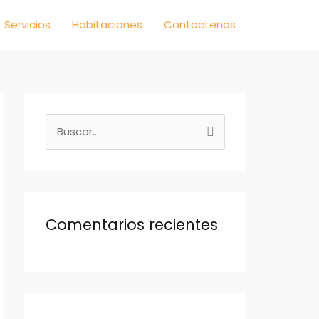
Servicios
Habitaciones
Contactenos
B
u
s
c
a
Comentarios recientes
r
p
o
r